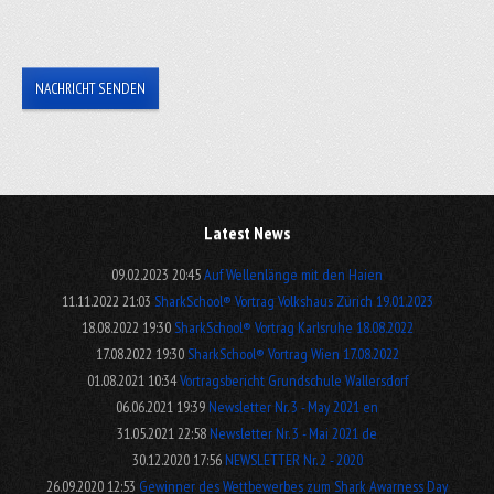
NACHRICHT SENDEN
Latest News
09.02.2023 20:45
Auf Wellenlänge mit den Haien
11.11.2022 21:03
SharkSchool® Vortrag Volkshaus Zürich 19.01.2023
18.08.2022 19:30
SharkSchool® Vortrag Karlsruhe 18.08.2022
17.08.2022 19:30
SharkSchool® Vortrag Wien 17.08.2022
01.08.2021 10:34
Vortragsbericht Grundschule Wallersdorf
06.06.2021 19:39
Newsletter Nr. 3 - May 2021 en
31.05.2021 22:58
Newsletter Nr. 3 - Mai 2021 de
30.12.2020 17:56
NEWSLETTER Nr. 2 - 2020
26.09.2020 12:53
Gewinner des Wettbewerbes zum Shark Awarness Day