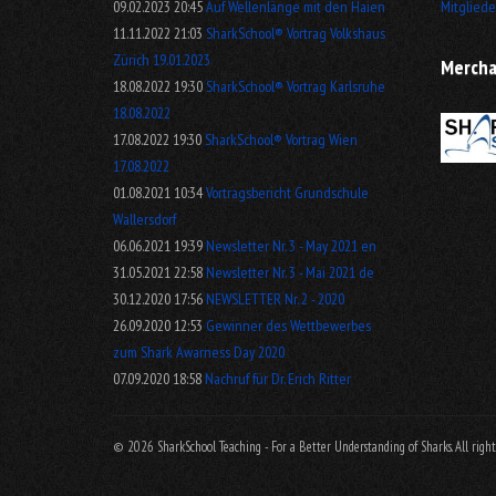
09.02.2023 20:45
Auf Wellenlänge mit den Haien
Mitgliede
11.11.2022 21:03
SharkSchool® Vortrag Volkshaus
Zürich 19.01.2023
Mercha
18.08.2022 19:30
SharkSchool® Vortrag Karlsruhe
18.08.2022
17.08.2022 19:30
SharkSchool® Vortrag Wien
17.08.2022
01.08.2021 10:34
Vortragsbericht Grundschule
Wallersdorf
06.06.2021 19:39
Newsletter Nr. 3 - May 2021 en
31.05.2021 22:58
Newsletter Nr. 3 - Mai 2021 de
30.12.2020 17:56
NEWSLETTER Nr. 2 - 2020
26.09.2020 12:53
Gewinner des Wettbewerbes
zum Shark Awarness Day 2020
07.09.2020 18:58
Nachruf für Dr. Erich Ritter
© 2026 SharkSchool Teaching - For a Better Understanding of Sharks. All rights