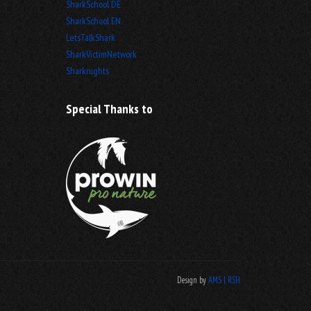
SharkSchool DE
SharkSchool EN
LetsTalkShark
SharkVictimNetwork
Sharknights
Special Thanks to
Design by
AMS | RSH