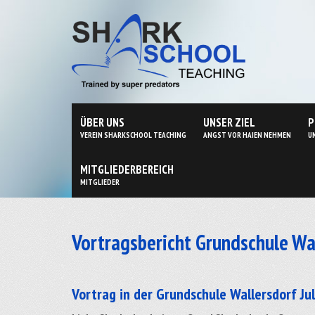
ÜBER UNS
UNSER ZIEL
P
VEREIN SHARKSCHOOL TEACHING
ANGST VOR HAIEN NEHMEN
U
MITGLIEDERBEREICH
MITGLIEDER
Vortragsbericht Grundschule Wa
Vortrag in der Grundschule Wallersdorf Ju