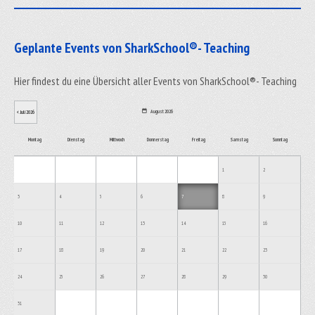
_____________________________________________________________
Geplante Events von SharkSchool®- Teaching
Hier findest du eine Übersicht aller Events von SharkSchool®- Teaching
August 2026
< Juli 2026
Montag
Dienstag
Mittwoch
Donnerstag
Freitag
Samstag
Sonntag
1
2
3
4
5
6
7
8
9
10
11
12
13
14
15
16
17
18
19
20
21
22
23
24
25
26
27
28
29
30
31