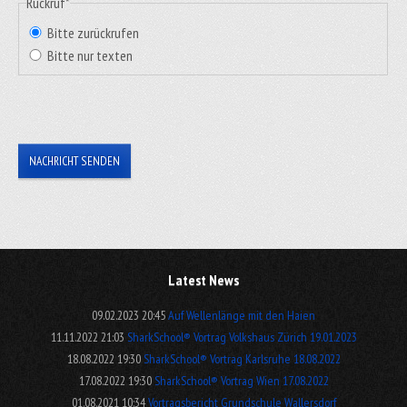
Rückruf
*
Bitte zurückrufen
Bitte nur texten
NACHRICHT SENDEN
Latest News
09.02.2023 20:45
Auf Wellenlänge mit den Haien
11.11.2022 21:03
SharkSchool® Vortrag Volkshaus Zürich 19.01.2023
18.08.2022 19:30
SharkSchool® Vortrag Karlsruhe 18.08.2022
17.08.2022 19:30
SharkSchool® Vortrag Wien 17.08.2022
01.08.2021 10:34
Vortragsbericht Grundschule Wallersdorf