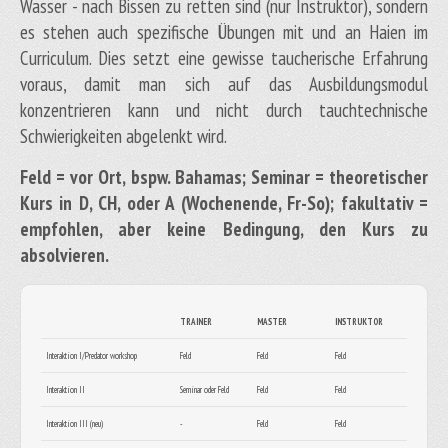
Wasser - nach Bissen zu retten sind (nur Instruktor), sondern
es stehen auch spezifische Übungen mit und an Haien im
Curriculum. Dies setzt eine gewisse taucherische Erfahrung
voraus, damit man sich auf das Ausbildungsmodul
konzentrieren kann und nicht durch tauchtechnische
Schwierigkeiten abgelenkt wird.
Feld = vor Ort, bspw. Bahamas; Seminar = theoretischer
Kurs in D, CH, oder A (Wochenende, Fr-So); fakultativ =
empfohlen, aber keine Bedingung, den Kurs zu
absolvieren.
TRAINER
MASTER
INSTRUKTOR
Interaktion I/Predator workshop
Feld
Feld
Feld
Interaktion II
Seminar oder Feld
Feld
Feld
Interaktion III (neu)
-
Feld
Feld