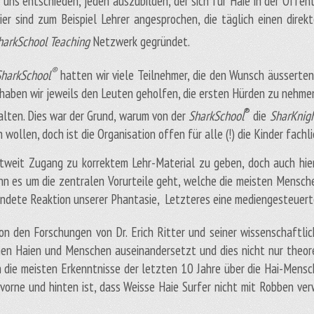
s entschieden, jeden auszubilden, der sich für Haie in der Öffentl
ier sind zum Beispiel Lehrer angesprochen, die täglich einen dir
harkSchool Teaching
Netzwerk gegründet.
®
SharkSchool
hatten wir viele Teilnehmer, die den Wunsch äusserten,
 haben wir jeweils den Leuten geholfen, die ersten Hürden zu nehme
®
alten. Dies war der Grund, warum von der
SharkSchool
die
SharKnigh
 wollen, doch ist die Organisation offen für alle (!) die Kinder fach
tweit Zugang zu korrektem Lehr-Material zu geben, doch auch hie
nn es um die zentralen Vorurteile geht, welche die meisten Mensch
ründete Reaktion unserer Phantasie, Letzteres eine mediengesteuert
 von den Forschungen von Dr. Erich Ritter und seiner wissenschaftli
hen Haien und Menschen auseinandersetzt und dies nicht nur theor
die meisten Erkenntnisse der letzten 10 Jahre über die Hai-Mensc
orne und hinten ist, dass Weisse Haie Surfer nicht mit Robben ve