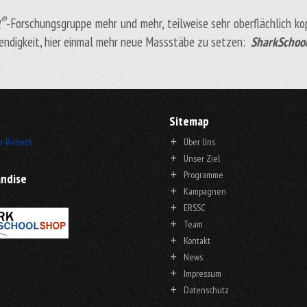
®
l
-Forschungsgruppe mehr und mehr, teilweise sehr oberflächlich k
endigkeit, hier einmal mehr neue Massstäbe zu setzen:
SharkSchool
Sitemap
r-Bereich
Über Uns
Unser Ziel
Programme
ndise
Kampagnen
ERSSC
Team
Kontakt
News
Impressum
Datenschutz