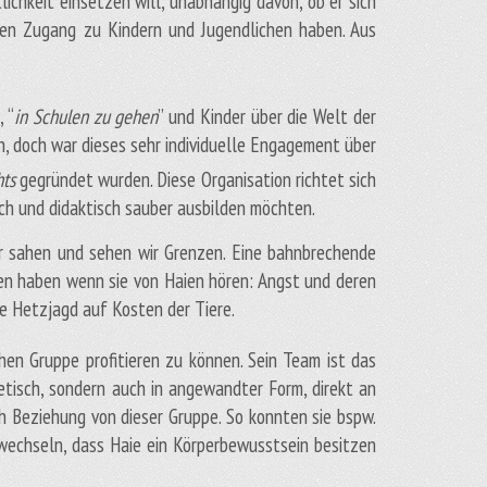
ichkeit einsetzen will, unabhängig davon, ob er sich
ekten Zugang zu Kindern und Jugendlichen haben. Aus
 “
in Schulen zu gehen
” und Kinder über die Welt der
n, doch war dieses sehr individuelle Engagement über
ts
gegründet wurden. Diese Organisation richtet sich
lich und didaktisch sauber ausbilden möchten.
r sahen und sehen wir Grenzen. Eine bahnbrechende
en haben wenn sie von Haien hören: Angst und deren
e Hetzjagd auf Kosten der Tiere.
chen Gruppe profitieren zu können. Sein Team ist das
etisch, sondern auch in angewandter Form, direkt an
h Beziehung von dieser Gruppe. So konnten sie bspw.
rwechseln, dass Haie ein Körperbewusstsein besitzen