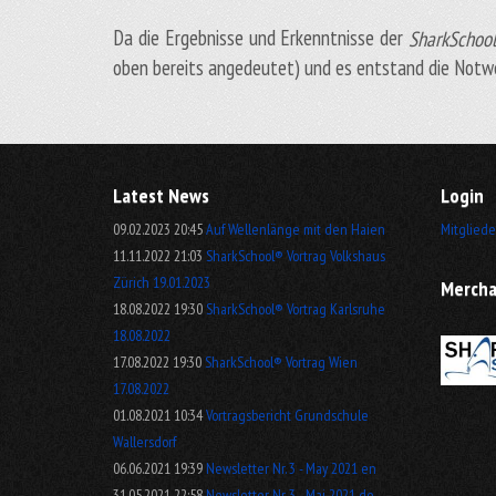
Da die Ergebnisse und Erkenntnisse der
SharkSchoo
oben bereits angedeutet) und es entstand die Notw
Latest News
Login
09.02.2023 20:45
Auf Wellenlänge mit den Haien
Mitgliede
11.11.2022 21:03
SharkSchool® Vortrag Volkshaus
Zürich 19.01.2023
Mercha
18.08.2022 19:30
SharkSchool® Vortrag Karlsruhe
18.08.2022
17.08.2022 19:30
SharkSchool® Vortrag Wien
17.08.2022
01.08.2021 10:34
Vortragsbericht Grundschule
Wallersdorf
06.06.2021 19:39
Newsletter Nr. 3 - May 2021 en
31.05.2021 22:58
Newsletter Nr. 3 - Mai 2021 de