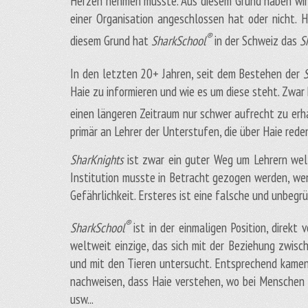
Herzen nehmen müsste. Aus diesem Grund haben wir un
einer Organisation angeschlossen hat oder nicht. H
®
diesem Grund hat
SharkSchool
in der Schweiz das
S
In den letzten 20+ Jahren, seit dem Bestehen der
Haie zu informieren und wie es um diese steht. Zwar
einen längeren Zeitraum nur schwer aufrecht zu erh
primär an Lehrer der Unterstufen, die über Haie reden
SharKnights
ist zwar ein guter Weg um Lehrern wel
Institution musste in Betracht gezogen werden, we
Gefährlichkeit. Ersteres ist eine falsche und unbeg
®
S
harkSchool
ist in der einmaligen Position, direkt
weltweit einzige, das sich mit der Beziehung zwisc
und mit den Tieren untersucht. Entsprechend kamen 
nachweisen, dass Haie verstehen, wo bei Menschen v
usw...