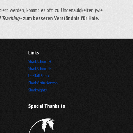
opiert werden, kommt es oft zu Ungenauigkeiten (wie
 Teaching
- zum besseren Verständnis für Haie.
Links
SharkSchool DE
SharkSchool EN
LetsTalkShark
SharkVictimNetwork
Sharknights
Special Thanks to